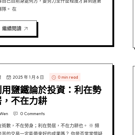
解自己目前身處何方，要努力至什麼程度才算到達第
梯隊。 在
繼續閱讀
資
2025 年 1 月 6 日
0 min read
利用鹽鐵論於投資：利在勢
居，不在力耕
Wen
0 Comments
在術數，不在勞身；利在勢居，不在力耕也。 ※ 頻
辛苦的交易一定能帶來好的成果嗎？ 你是否常常懷疑