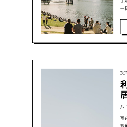
了
一
投
富
繁