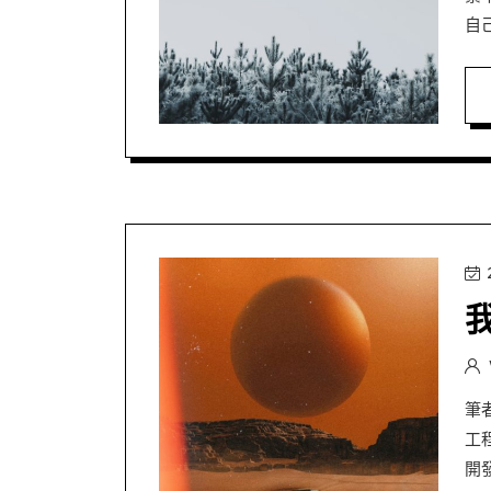
自
筆
工
開